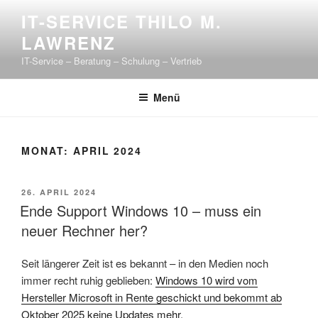
Zum
IT-SERVICE THILO M.
Inhalt
LAWRENZ
springen
IT-Service – Beratung – Schulung – Vertrieb
Menü
MONAT:
APRIL 2024
VERÖFFENTLICHT
26. APRIL 2024
AM
Ende Support Windows 10 – muss ein
neuer Rechner her?
Seit längerer Zeit ist es bekannt – in den Medien noch
immer recht ruhig geblieben:
Windows 10 wird vom
Hersteller Microsoft in Rente geschickt und bekommt ab
Oktober 2025 keine Updates mehr.