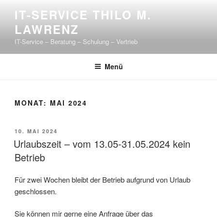
Zum
IT-SERVICE THILO M.
Inhalt
LAWRENZ
springen
IT-Service – Beratung – Schulung – Vertrieb
Menü
MONAT:
MAI 2024
VERÖFFENTLICHT
10. MAI 2024
AM
Urlaubszeit – vom 13.05-31.05.2024 kein
Betrieb
Für zwei Wochen bleibt der Betrieb aufgrund von Urlaub
geschlossen.
Sie können mir gerne eine Anfrage über das